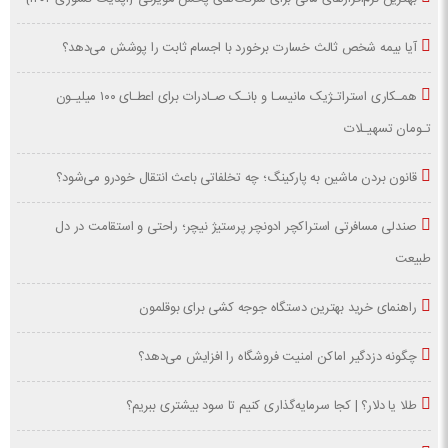
آیا بیمه شخص ثالث خسارت برخورد با اجسام ثابت را پوشش می‌دهد؟
همـکاری استراتـژیک مانیسـا و بانـک صـادرات برای اعطـای ۱۰۰ میلیـون
تـومان تسهیـلات
قانون بردن ماشین به پارکینگ؛ چه تخلفاتی باعث انتقال خودرو می‌شود؟
صندلی مسافرتی استراکچر ادونچر پرستیژ نیچر؛ راحتی و استقامت در دل
طبیعت
راهنمای خرید بهترین دستگاه جوجه کشی برای بوقلمون
چگونه دزدگیر اماکن امنیت فروشگاه را افزایش می‌دهد؟
طلا یا دلار؟ | کجا سرمایه‌گذاری کنیم تا سود بیشتری ببریم؟