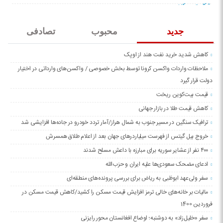
جدید
محبوب
تصادفی
کاهش شدید خرید نفت هند از اوپک
ملاحظات واردات واکسن کرونا توسط بخش خصوصی / واکسن‌های وارداتی در اختیار
دولت قرار گیرد
قیمت بیت‌کوین ریخت
کاهش قیمت طلا در بازار جهانی
ترافیک سنگین در مسیر جنوب به شمال هراز/آمار تردد خودرو در جاده‌ها افزایشی شد
خروج بیل گیتس از فهرست میلیاردرهای جهان بعد از اعلام طلاق همسرش
۴۰۰ نفر از عشایر سوریه برای مبارزه با داعش مسلح شدند
ادعای مضحک سعودی‌ها علیه ایران و حزب‌الله
سفر ولی‌عهد ابوظبی به ریاض برای بررسی پرونده‌های منطقه‌ای
مالیات بر خانه‌های خالی ترمز افزایش قیمت مسکن را کشید/کاهش قیمت مسکن در
فروردین 1400
سفر «خلیل‌زاد» به دوشنبه؛ اوضاع افغانستان محور رایزنی