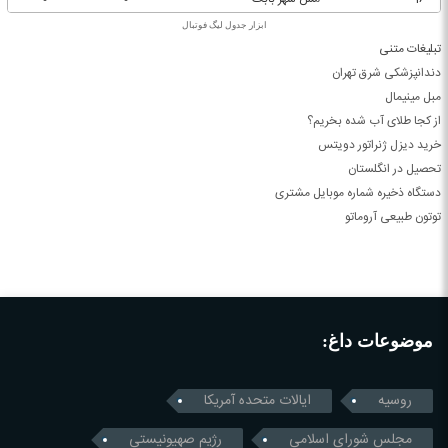
ابزار جدول لیگ فوتبال
تبلیغات متنی
دندانپزشکی شرق تهران
مبل مینیمال
از کجا طلای آب شده بخریم؟
خرید دیزل ژنراتور دویتس
تحصیل در انگلستان
دستگاه ذخیره شماره موبایل مشتری
توتون طبیعی آروماتو
موضوعات داغ:
روسیه
ایالات متحده آمریکا
مجلس شورای اسلامی
رژیم صهیونیستی