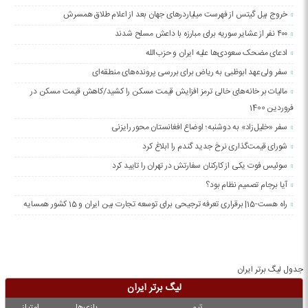
خروج بیل گیتس از فهرست میلیاردرهای جهان بعد از اعلام طلاق همسرش
۴۰۰ نفر از عشایر سوریه برای مبارزه با داعش مسلح شدند
ادعای مضحک سعودی‌ها علیه ایران و حزب‌الله
سفر ولی‌عهد ابوظبی به ریاض برای بررسی پرونده‌های منطقه‌ای
مالیات بر خانه‌های خالی ترمز افزایش قیمت مسکن را کشید/کاهش قیمت مسکن در
فروردین 1400
سفر «خلیل‌زاد» به دوشنبه؛ اوضاع افغانستان محور رایزنی
شورای قیمت‌گذاری نرخ جدید گندم را ابلاغ کرد
سوئیس فوت یکی از کارکنان سفارتش در تهران را تایید کرد
آیا برجام تصمیم نظام بود؟
راه هست-15| برقراری تعرفه ترجیحی برای توسعه تجارت بین ایران و 15 کشور همسایه
جدول لیگ برتر ایران