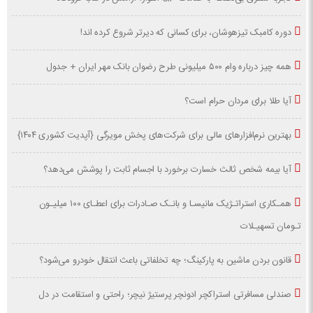
دوره کامبک تیزهوشان، برای کسانی که دیرتر شروع کرده اند!
همه چیز درباره وام ۵۰۰ میلیونی طرح رضوان بانک مهر ایران + جدول
آیا طلا برای مردان حرام است؟
بهترین نرم‌افزارهای مالی برای شرکت‌های پخش مویرگی {آپدیت کشوری ۱۴۰۴}
آیا بیمه شخص ثالث خسارت برخورد با اجسام ثابت را پوشش می‌دهد؟
همـکاری استراتـژیک مانیسـا و بانـک صـادرات برای اعطـای ۱۰۰ میلیـون
تـومان تسهیـلات
قانون بردن ماشین به پارکینگ؛ چه تخلفاتی باعث انتقال خودرو می‌شود؟
صندلی مسافرتی استراکچر ادونچر پرستیژ نیچر؛ راحتی و استقامت در دل