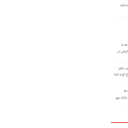
دانید
ه با
از؛ آرامش در
، برای
 کرده اند!
یز درباره وام ۵۰۰
بانک مهر