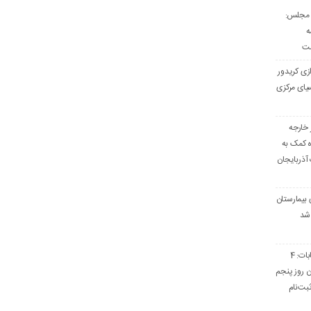
 مجلس:
ه
ست
دازی کریدور
یای مرکزی
 خارجه
ه کمک به
آذربایجان
 بیمارستان
 شد
سخنگوی ستاد انتخابات: 4
تا پایان روز پنجم
بت‌نام