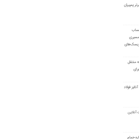
ی برتر پمپیران
حساب
 مسیری
ریسک‌های
ه منتقل
رای
الیز فولاد
 آنلاین
اره حمام