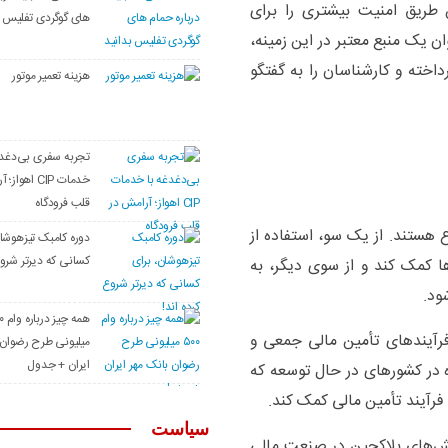
 طریق امنیت بیشتری را برای
های گوگردی تفلیس ب
ان یک منبع معتبر در این زمینه،
خته و کارشناسان را به گفتگو
هزینه تعمیر موتور
تجربه سفری بی‌دغدغ
خدمات CIP اهو
قلب فرودگاه
ع هستند. از یک سو، استفاده از
دوره کامبک تیزهوشان
کسانی که دیرتر شروع
ا کمک کند و از سوی دیگر، به
ود.
همه چ
 فرآیندهای تأمین مالی جمعی و
میلیونی طرح رضوان 
ایران + جدول
ه در کشورهای در حال توسعه که
رآیند تأمین مالی کمک کند.
سیاست
لش‌های بلاکچین در صنعت مالی