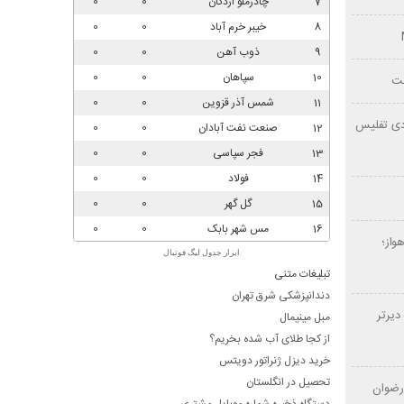
لت
ردی تفلیس
 بی‌دغدغه با خدمات CIP اهواز؛
ابزار جدول لیگ فوتبال
تبلیغات متنی
دندانپزشکی شرق تهران
دیرتر
مبل مینیمال
از کجا طلای آب شده بخریم؟
خرید دیزل ژنراتور دویتس
تحصیل در انگلستان
نی طرح رضوان