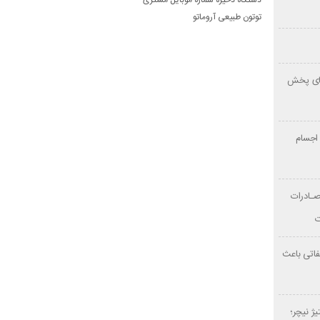
دستگاه ذخیره شماره موبایل مشتری
توتون طبیعی آروماتو
‌های پخش
اجسام
صـادرات
فاتی باعث
ژ نیچر؛