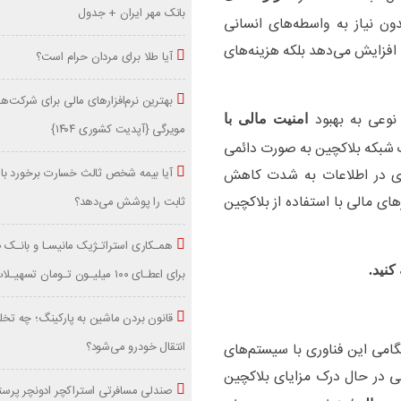
بانک مهر ایران + جدول
دون نیاز به واسطه‌های انسانی
 افزایش می‌دهد بلکه هزینه‌های
آیا طلا برای مردان حرام است؟
بهترین نرم‌افزارهای مالی برای شرکت
نوعی به بهبود
امنیت مالی با
مویرگی {آپدیت کشوری ۱۴۰۴}
ک شبکه بلاکچین به صورت دائمی
آیا بیمه شخص ثالث خسارت برخورد با 
اری در اطلاعات به شدت کاهش
های مالی با استفاده از بلاکچین
ثابت را پوشش می‌دهد؟
همـکاری استراتـژیک مانیسـا و بانـک 
نید.
برای اعطـای ۱۰۰ میلیـون تـومان تسهیـلات
قانون بردن ماشین به پارکینگ؛ چه تخل
انتقال خودرو می‌شود؟
امی این فناوری با سیستم‌های
ی در حال درک مزایای بلاکچین
صندلی مسافرتی استراکچر ادونچر پرستی