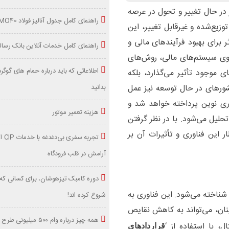
 در حال تغییر و تحول در عرصه
راهنمای کامل جدول آنالیز فولاد MO40
زیع‌شده و غیرقابل تغییر، این
 برای بهبود فرآیندهای مالی و
راهنمای کامل خدمات آنلاین بانک رسا
روی سیستم‌های مالی، روش‌های
اطلاعاتی که باید درباره حمام های گوگ
ای موجود تأثیر می‌گذارد، بلکه
بدانید
کشورهای در حال توسعه نیز عمل
وری نوین پرداخته خواهد شد و
هزینه تعمیر موتور
حلیل می‌شود. با در نظر گرفتن
ار این فناوری و تأثیرات آن بر
تجربه سفری
آرامش در قلب فرودگاه
دوره کامبک تیزهوشان، برای کسانی که 
 شناخته می‌شود. این فناوری به
شروع کرده اند!
ینان، می‌تواند به کاهش نقایص
همه چیز درباره وام ۵۰۰ میلیو
 با استفاده از ‘
قراردادهای