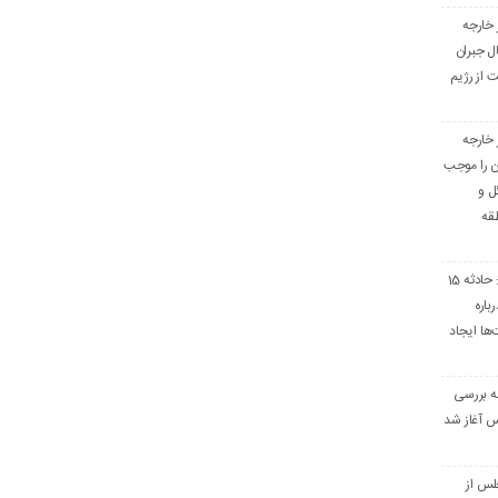
 خارجه
ال جبران
 از رژیم
 خارجه
ان را موجب
ل و
قه
سفیر ایران در تونس: حادثه 15
باره
ها ایجاد
 بررسی
س آغاز شد
لس از