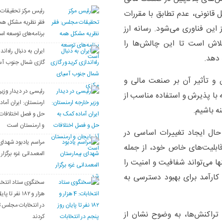
رئیس مرکز تحقیقات
ل قانونی، عدم تطابق با مقررات
فقر نظریه مشکل هم
ین فناوری می‌شود. رسانه ارز
برنامه‌های توسعه‌ ا
تلاش است تا این چالش‌ها را
ایران به دنبال راه‌ان
 دهد.
گازی شمال جنوب آس
ن و تأثیر آن بر صنعت مالی و
رئیسی در دیدار وزیر
با پذیرش و استفاده مناسب از
ارمنستان: ایران آماد
ه باشیم.
حل و فصل اختلافات 
و ارمنستان است
 حال ایجاد تغییرات اساسی در
مراسم یادبود شهدای
قابلیت‌های خاص خود، از جمله
المعمدانی غزه برگزار
ها می‌تواند شفافیت و امنیت را
 کارآمد برای بهبود دسترسی به
هزار و ۱۸۲ نفر 
در انتخابات مجلس ث
 تراکنش‌ها، به وضوح نشان از
کردند