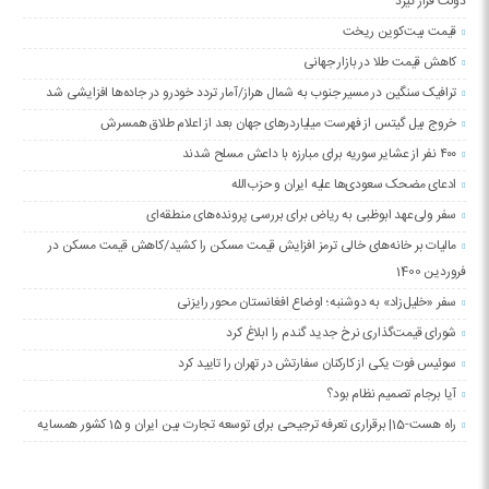
دولت قرار گیرد
قیمت بیت‌کوین ریخت
کاهش قیمت طلا در بازار جهانی
ترافیک سنگین در مسیر جنوب به شمال هراز/آمار تردد خودرو در جاده‌ها افزایشی شد
خروج بیل گیتس از فهرست میلیاردرهای جهان بعد از اعلام طلاق همسرش
۴۰۰ نفر از عشایر سوریه برای مبارزه با داعش مسلح شدند
ادعای مضحک سعودی‌ها علیه ایران و حزب‌الله
سفر ولی‌عهد ابوظبی به ریاض برای بررسی پرونده‌های منطقه‌ای
مالیات بر خانه‌های خالی ترمز افزایش قیمت مسکن را کشید/کاهش قیمت مسکن در
فروردین 1400
سفر «خلیل‌زاد» به دوشنبه؛ اوضاع افغانستان محور رایزنی
شورای قیمت‌گذاری نرخ جدید گندم را ابلاغ کرد
سوئیس فوت یکی از کارکنان سفارتش در تهران را تایید کرد
آیا برجام تصمیم نظام بود؟
راه هست-15| برقراری تعرفه ترجیحی برای توسعه تجارت بین ایران و 15 کشور همسایه