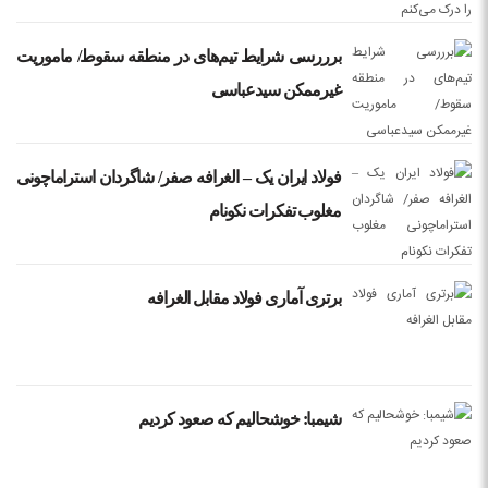
برررسی شرایط تیم‌های در منطقه سقوط/ ماموریت
غیرممکن سیدعباسی
فولاد ایران یک – الغرافه صفر/ شاگردان استراماچونی
مغلوب تفکرات نکونام
برتری آماری فولاد مقابل الغرافه
شیمبا: خوشحالیم که صعود کردیم