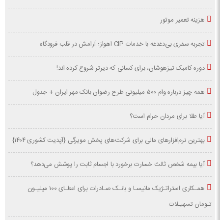
هزینه تعمیر موتور
تجربه سفری بی‌دغدغه با خدمات CIP اهواز؛ آرامش در قلب فرودگاه
دوره کامبک تیزهوشان، برای کسانی که دیرتر شروع کرده اند!
همه چیز درباره وام ۵۰۰ میلیونی طرح رضوان بانک مهر ایران + جدول
آیا طلا برای مردان حرام است؟
بهترین نرم‌افزارهای مالی برای شرکت‌های پخش مویرگی {آپدیت کشوری ۱۴۰۴}
آیا بیمه شخص ثالث خسارت برخورد با اجسام ثابت را پوشش می‌دهد؟
همـکاری استراتـژیک مانیسـا و بانـک صـادرات برای اعطـای ۱۰۰ میلیـون
تـومان تسهیـلات