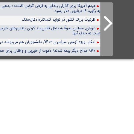
مردم آمریکا برای گذران زندگی به قرض گرفتن افتادند/ بدهی خ
به رکورد ۱۶ تریلیون دلار رسید
ظرفیت بزرگ کشور در‌ تولید کنسانتره ذغال‌سنگ‌
نبویان: مجلس صرفاً به دنبال قانون‌مند کردن پلتفرم‌های خار
است نه حذف آنها
امکان ویژه آزمون سراسری 1402/ دانشجویان هم می‌توانند در کنکور شرکت کنند
930 مداح دیگر بیمه شدند/ دعوت از خیرین و واقفان برای حمایت از بنیاد دعبل