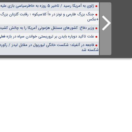
ژاوی به آمریکا رسید / تاخیر 5 روزه به خاطرسیاسی بازی علیه ایران +عکس
جنگ بزرگ طارمی و نونز در «اُ کلاسیکو» ؛ رقابت گلزنان بزرگ
+عکس
وزیر دفاع: کشورهای مستقل هژمونی آمریکا را به چالش کشیده‌
علت تاکید دوباره بایدن بر تروریستی خواندن سپاه در بازه ف
فاجعه در آنفیلد؛ شکست خانگی لیورپول در مقابل لیدز / رکور
شکسته شد